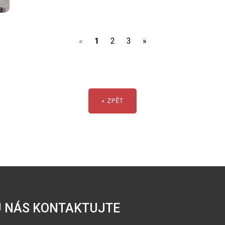
(current)
«
1
2
3
»
« ZPĚT
 NÁS KONTAKTUJTE