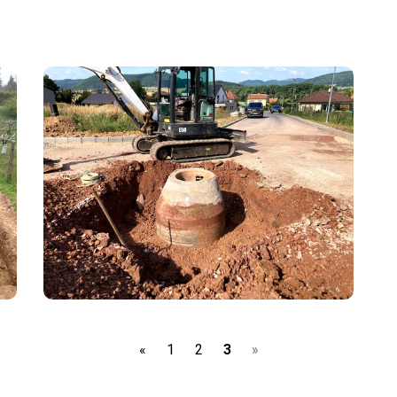
(current)
«
1
2
3
»