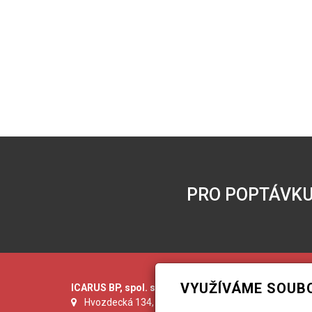
PRO POPTÁVKU
VYUŽÍVÁME SOUB
ICARUS BP, spol. s r.o.
Hvozdecká 134, 664 71 Veverská Bítýška