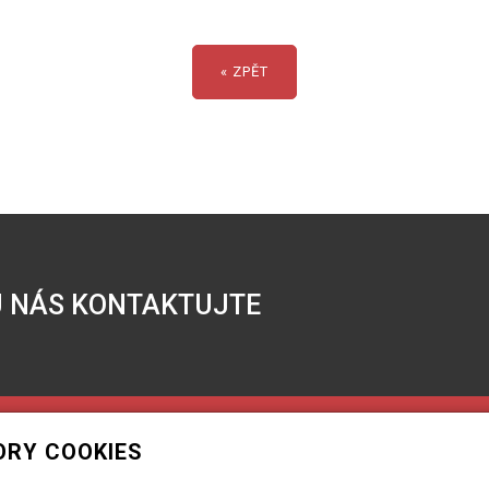
« ZPĚT
 NÁS KONTAKTUJTE
ORY COOKIES
Zemní práce
Ceník
Stroje