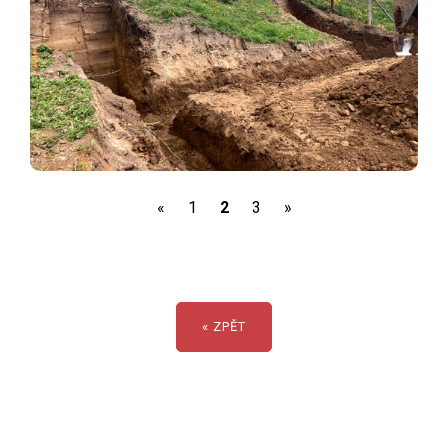
(current)
«
1
2
3
»
« ZPĚT