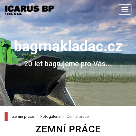
Men
bagrnakladac.cz
20 let bagrujeme pro Vás...
Zemní práce
Fotogalerie
Zemní práce
ZEMNÍ PRÁCE