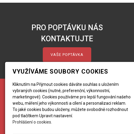
PRO POPTÁVKU NÁS
KONTAKTUJTE
VAŠE POPTÁVKA
VYUŽÍVÁME SOUBORY COOKIES
Kliknutím na Přijmout cookies dáváte souhlas s uložením
vybraných cookies (nutné, preferenční, výkonnostní,
ICARUS BP, spol. s r.o.
marketingové). Cookies používáme pro lepší fungování našeho
Hvozdecká 134, 664 71 Veverská Bítýška
webu, měření jeho výkonnosti a cílení a personalizaci reklam.
+420 603 816 334
To jaké cookies budou uloženy, můžete svobodně rozhodnout
p
aveldrcmanek@icarusbp.cz
pod tlačítkem Upravit nastavení.
Prohlášení o cookies.
IČ 15527778
DIČ CZ15527778